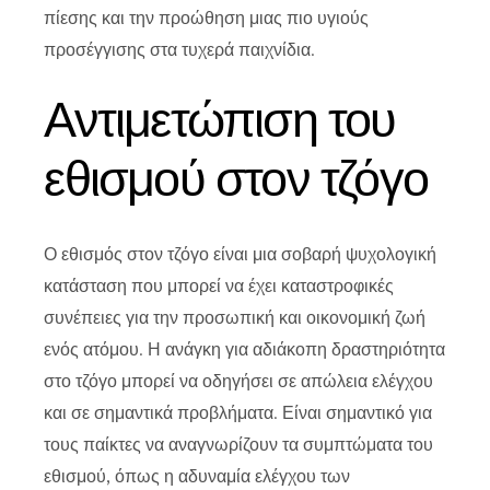
πίεσης και την προώθηση μιας πιο υγιούς
προσέγγισης στα τυχερά παιχνίδια.
Αντιμετώπιση του
εθισμού στον τζόγο
Ο εθισμός στον τζόγο είναι μια σοβαρή ψυχολογική
κατάσταση που μπορεί να έχει καταστροφικές
συνέπειες για την προσωπική και οικονομική ζωή
ενός ατόμου. Η ανάγκη για αδιάκοπη δραστηριότητα
στο τζόγο μπορεί να οδηγήσει σε απώλεια ελέγχου
και σε σημαντικά προβλήματα. Είναι σημαντικό για
τους παίκτες να αναγνωρίζουν τα συμπτώματα του
εθισμού, όπως η αδυναμία ελέγχου των