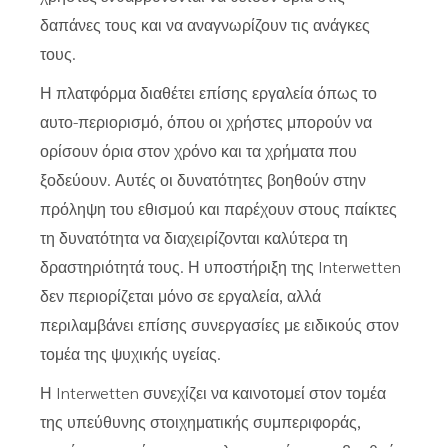
δαπάνες τους και να αναγνωρίζουν τις ανάγκες
τους.
Η πλατφόρμα διαθέτει επίσης εργαλεία όπως το
αυτο-περιορισμό, όπου οι χρήστες μπορούν να
ορίσουν όρια στον χρόνο και τα χρήματα που
ξοδεύουν. Αυτές οι δυνατότητες βοηθούν στην
πρόληψη του εθισμού και παρέχουν στους παίκτες
τη δυνατότητα να διαχειρίζονται καλύτερα τη
δραστηριότητά τους. Η υποστήριξη της Interwetten
δεν περιορίζεται μόνο σε εργαλεία, αλλά
περιλαμβάνει επίσης συνεργασίες με ειδικούς στον
τομέα της ψυχικής υγείας.
Η Interwetten συνεχίζει να καινοτομεί στον τομέα
της υπεύθυνης στοιχηματικής συμπεριφοράς,