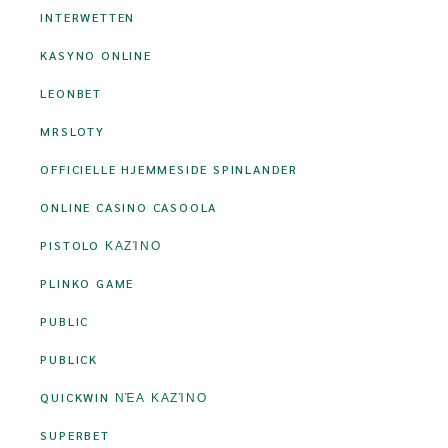
INTERWETTEN
KASYNO ONLINE
LEONBET
MRSLOTY
OFFICIELLE HJEMMESIDE SPINLANDER
ONLINE CASINO CASOOLA
PISTOLO ΚΑΖΊΝΟ
PLINKO GAME
PUBLIC
PUBLICK
QUICKWIN ΝΈΑ ΚΑΖΊΝΟ
SUPERBET