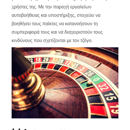
χρήστες της. Με την παροχή εργαλείων
αυτοβοήθειας και υποστήριξης, στοχεύει να
βοηθήσει τους παίκτες να κατανοήσουν τη
συμπεριφορά τους και να διαχειριστούν τους
κινδύνους που σχετίζονται με τον τζόγο.