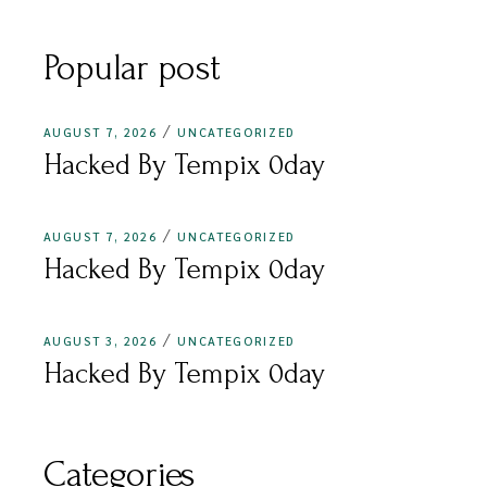
Popular post
AUGUST 7, 2026
UNCATEGORIZED
Hacked By Tempix 0day
AUGUST 7, 2026
UNCATEGORIZED
Hacked By Tempix 0day
AUGUST 3, 2026
UNCATEGORIZED
Hacked By Tempix 0day
Categories