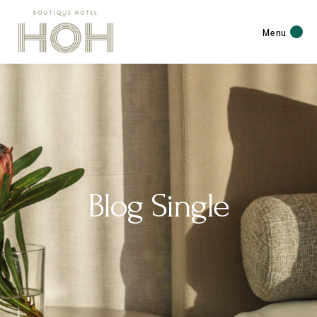
Menu
Blog Single