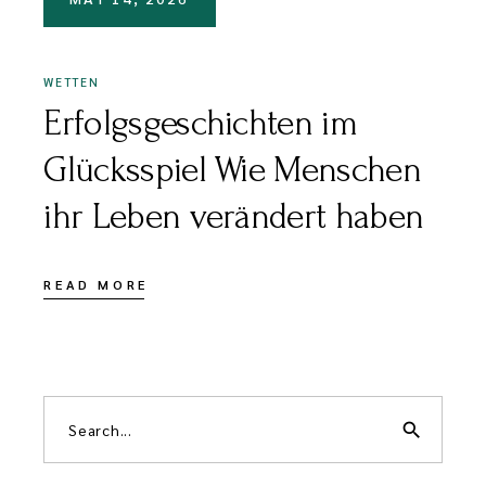
WETTEN
Erfolgsgeschichten im
Glücksspiel Wie Menschen
ihr Leben verändert haben
READ MORE
Search
for:
search