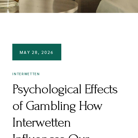
MAY 28, 2026
INTERWETTEN
Psychological Effects
of Gambling How
Interwetten