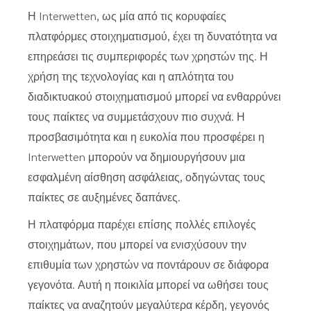
Η Interwetten, ως μία από τις κορυφαίες
πλατφόρμες στοιχηματισμού, έχει τη δυνατότητα να
επηρεάσει τις συμπεριφορές των χρηστών της. Η
χρήση της τεχνολογίας και η απλότητα του
διαδικτυακού στοιχηματισμού μπορεί να ενθαρρύνει
τους παίκτες να συμμετάσχουν πιο συχνά. Η
προσβασιμότητα και η ευκολία που προσφέρει η
Interwetten μπορούν να δημιουργήσουν μια
εσφαλμένη αίσθηση ασφάλειας, οδηγώντας τους
παίκτες σε αυξημένες δαπάνες.
Η πλατφόρμα παρέχει επίσης πολλές επιλογές
στοιχημάτων, που μπορεί να ενισχύσουν την
επιθυμία των χρηστών να ποντάρουν σε διάφορα
γεγονότα. Αυτή η ποικιλία μπορεί να ωθήσει τους
παίκτες να αναζητούν μεγαλύτερα κέρδη, γεγονός