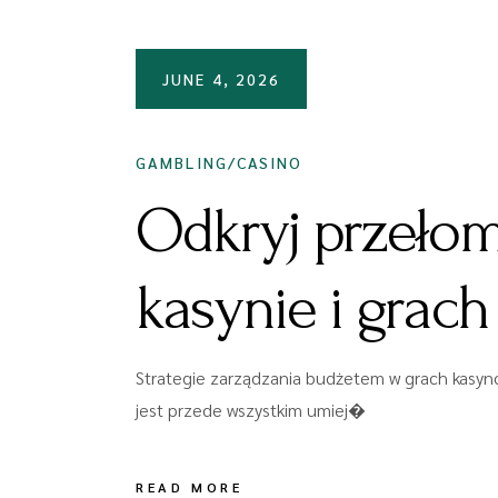
JUNE 4, 2026
GAMBLING/CASINO
Odkryj przełom
kasynie i grac
Strategie zarządzania budżetem w grach kasyn
jest przede wszystkim umiej�
READ MORE