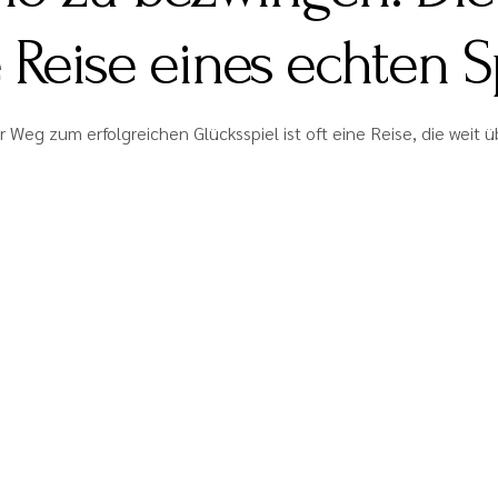
Reise eines echten S
 Weg zum erfolgreichen Glücksspiel ist oft eine Reise, die weit