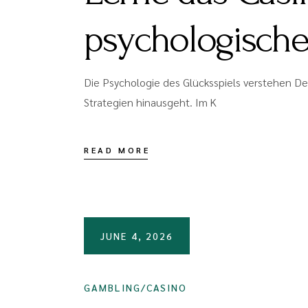
psychologische 
Die Psychologie des Glücksspiels verstehen Der
Strategien hinausgeht. Im K
READ MORE
JUNE 4, 2026
GAMBLING/CASINO