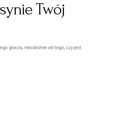
synie Twój
ego gracza, niezależnie od tego, czy jest