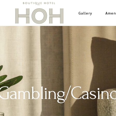
Gallery
Amen
Mass
Gambling/Casin