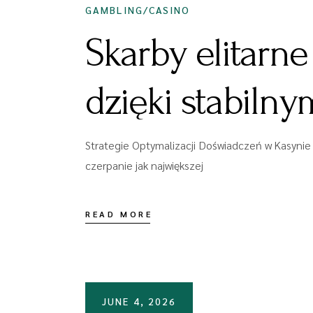
GAMBLING/CASINO
Skarby elitarn
dzięki stabil
Strategie Optymalizacji Doświadczeń w Kasynie
czerpanie jak największej
READ MORE
JUNE 4, 2026