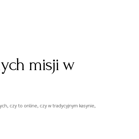
ych misji w
, czy to online, czy w tradycyjnym kasynie,