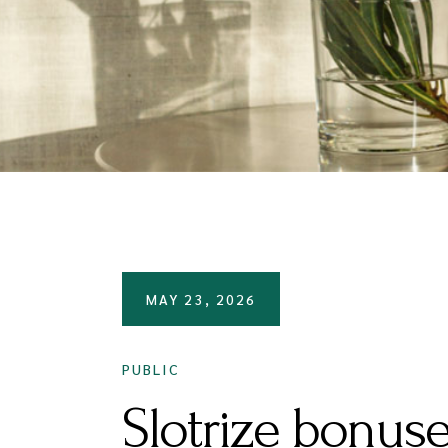
MAY 23, 2026
PUBLIC
Slotrize bonuse