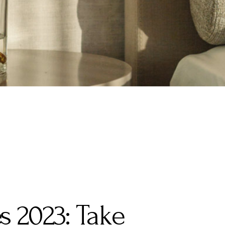
s 2023: Take