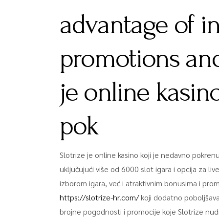
advantage of in
promotions and
je online kasin
pok
Slotrize je online kasino koji je nedavno pokren
uključujući više od 6000 slot igara i opcija za li
izborom igara, već i atraktivnim bonusima i pro
https://slotrize-hr.com/
koji dodatno poboljšava
brojne pogodnosti i promocije koje Slotrize n