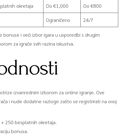
latnih okretaja
Do €1,000
Do €800
Ograničeno
24/7
e bonuse i veći izbor igara u usporedbi s drugim
orom za igrače svih razina iskustva.
odnosti
lotrize izvanrednim izborom za online igranje. Ove
ača i nude dodatne razloge zašto se registrirati na ovoj
+ 250 besplatnih okretaja.
aciju bonusa.