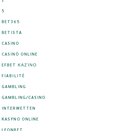
5
BET365
BETISTA
CASINO
CASINÒ ONLINE
EFBET ΚΑΖΊΝΟ
FIABILITÉ
GAMBLING
GAMBLING/CASINO
INTERWETTEN
KASYNO ONLINE
LEONBET