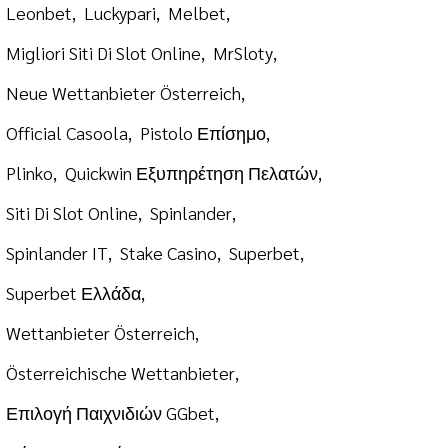
Leonbet
Luckypari
Melbet
Migliori Siti Di Slot Online
MrSloty
Neue Wettanbieter Österreich
Official Casoola
Pistolo Επίσημο
Plinko
Quickwin Εξυπηρέτηση Πελατών
Siti Di Slot Online
Spinlander
Spinlander IT
Stake Casino
Superbet
Superbet Ελλάδα
Wettanbieter Österreich
Österreichische Wettanbieter
Επιλογή Παιχνιδιών GGbet