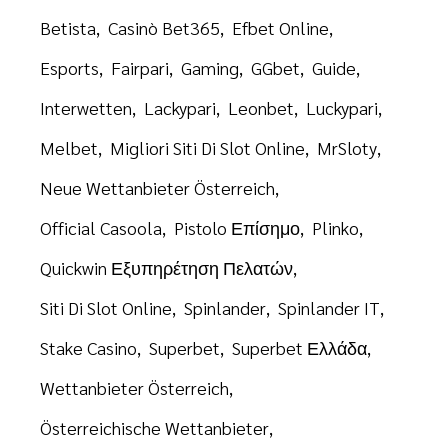
Betista
Casinò Bet365
Efbet Online
Esports
Fairpari
Gaming
GGbet
Guide
Interwetten
Lackypari
Leonbet
Luckypari
Melbet
Migliori Siti Di Slot Online
MrSloty
Neue Wettanbieter Österreich
Official Casoola
Pistolo Επίσημο
Plinko
Quickwin Εξυπηρέτηση Πελατών
Siti Di Slot Online
Spinlander
Spinlander IT
Stake Casino
Superbet
Superbet Ελλάδα
Wettanbieter Österreich
Österreichische Wettanbieter