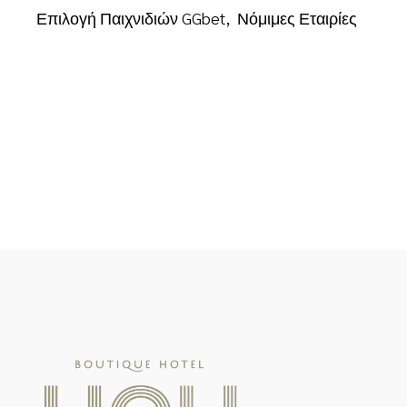
Επιλογή Παιχνιδιών GGbet
Νόμιμες Εταιρίες