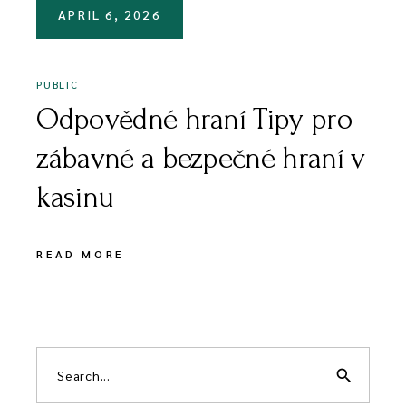
APRIL 6, 2026
PUBLIC
Odpovědné hraní Tipy pro
zábavné a bezpečné hraní v
kasinu
READ MORE
Search
for:
search