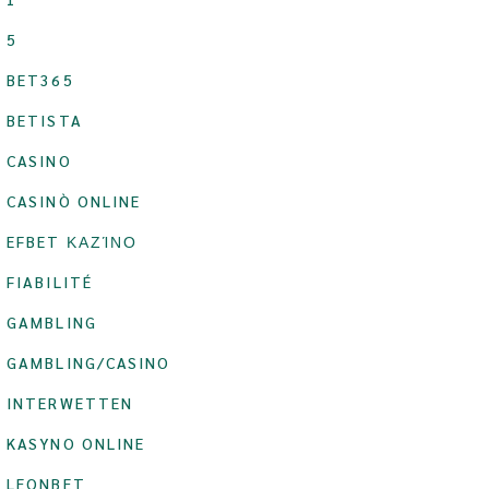
5
BET365
BETISTA
CASINO
CASINÒ ONLINE
EFBET ΚΑΖΊΝΟ
FIABILITÉ
GAMBLING
GAMBLING/CASINO
INTERWETTEN
KASYNO ONLINE
LEONBET