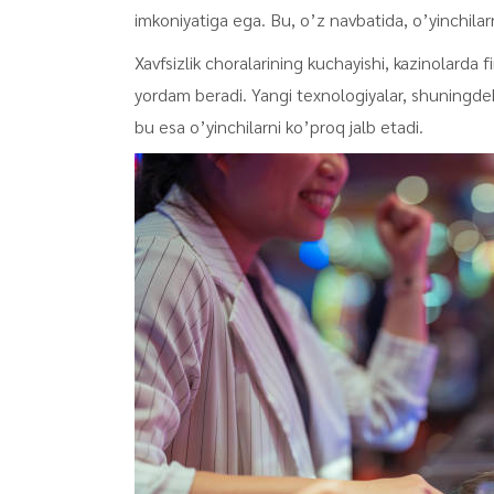
imkoniyatiga ega. Bu, o’z navbatida, o’yinchilar
Xavfsizlik choralarining kuchayishi, kazinolarda 
yordam beradi. Yangi texnologiyalar, shuningdek,
bu esa o’yinchilarni ko’proq jalb etadi.