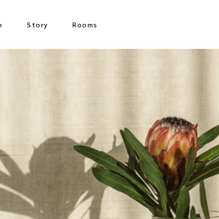
e
Story
Rooms