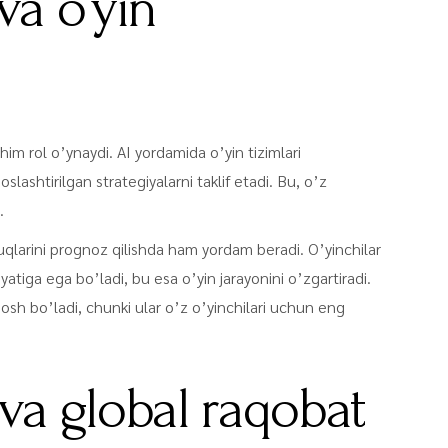
 va o’yin
uhim rol o’ynaydi. AI yordamida o’yin tizimlari
moslashtirilgan strategiyalarni taklif etadi. Bu, o’z
.
tuqlarini prognoz qilishda ham yordam beradi. O’yinchilar
yatiga ega bo’ladi, bu esa o’yin jarayonini o’zgartiradi.
osh bo’ladi, chunki ular o’z o’yinchilari uchun eng
va global raqobat