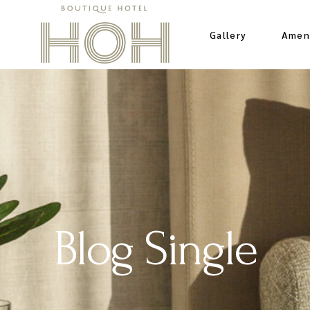
Gallery
Amen
Mass
Blog Single