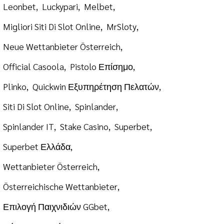
Leonbet
Luckypari
Melbet
Migliori Siti Di Slot Online
MrSloty
Neue Wettanbieter Österreich
Official Casoola
Pistolo Επίσημο
Plinko
Quickwin Εξυπηρέτηση Πελατών
Siti Di Slot Online
Spinlander
Spinlander IT
Stake Casino
Superbet
Superbet Ελλάδα
Wettanbieter Österreich
Österreichische Wettanbieter
Επιλογή Παιχνιδιών GGbet