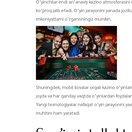
O’yinchilar endi an’anaviy kazino atmosferasini 
ko’proq jalb etadi. O’yin jarayonini yanada jozi
imkoniyatlarni o’rganishingiz mumkin.
Shuningdek, mobil ilovalar orqali kazino o’yinlar
joyda va har qanday vaqtda o’yinlardan foydalani
Yangi texnologiyalar nafaqat o’yin jarayonini yax
muhitini ham yaratadi.