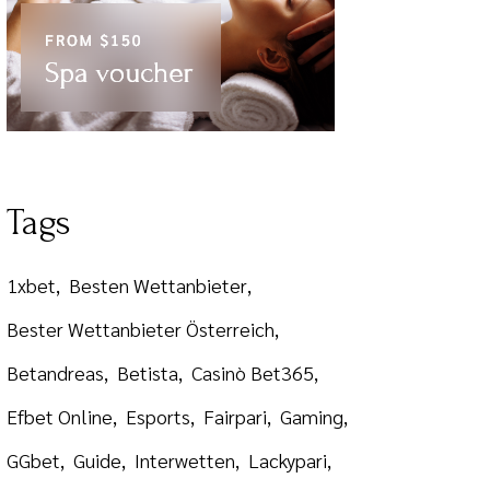
Tags
1xbet
Besten Wettanbieter
Bester Wettanbieter Österreich
Betandreas
Betista
Casinò Bet365
Efbet Online
Esports
Fairpari
Gaming
GGbet
Guide
Interwetten
Lackypari