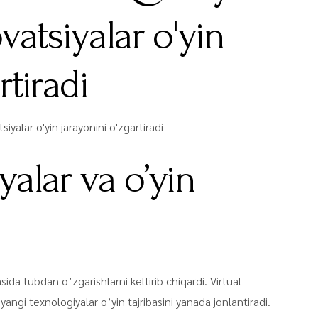
vatsiyalar o'yin
rtiradi
iyalar o'yin jarayonini o'zgartiradi
yalar va o’yin
sida tubdan o’zgarishlarni keltirib chiqardi. Virtual
yangi texnologiyalar o’yin tajribasini yanada jonlantiradi.