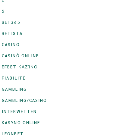
5
BET365
BETISTA
CASINO
CASINÒ ONLINE
EFBET ΚΑΖΊΝΟ
FIABILITÉ
GAMBLING
GAMBLING/CASINO
INTERWETTEN
KASYNO ONLINE
LEONBET