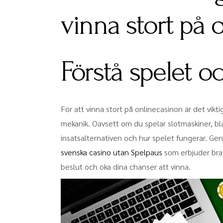
vinna stort på 
Förstå spelet o
För att vinna stort på onlinecasinon är det vikti
mekanik. Oavsett om du spelar slotmaskiner, blac
insatsalternativen och hur spelet fungerar. Ge
svenska casino utan Spelpaus
som erbjuder bra 
beslut och öka dina chanser att vinna.