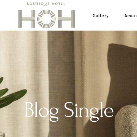
Gallery
Amen
Mass
Blog Single