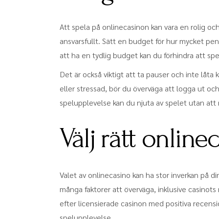
Att spela på onlinecasinon kan vara en rolig och
ansvarsfullt. Sätt en budget för hur mycket penga
att ha en tydlig budget kan du förhindra att sp
Det är också viktigt att ta pauser och inte låta
eller stressad, bör du överväga att logga ut o
spelupplevelse kan du njuta av spelet utan att 
Välj rätt online
Valet av onlinecasino kan ha stor inverkan på d
många faktorer att överväga, inklusive casinots 
efter licensierade casinon med positiva recensio
spelupplevelse.