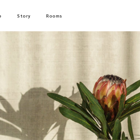
e
Story
Rooms