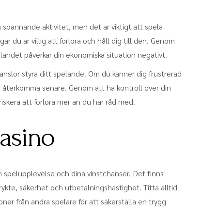
 spännande aktivitet, men det är viktigt att spela
r du är villig att förlora och håll dig till den. Genom
elandet påverkar din ekonomiska situation negativt.
 känslor styra ditt spelande. Om du känner dig frustrerad
ch återkomma senare. Genom att ha kontroll över din
riskera att förlora mer än du har råd med.
casino
in spelupplevelse och dina vinstchanser. Det finns
rykte, säkerhet och utbetalningshastighet. Titta alltid
ner från andra spelare för att säkerställa en trygg