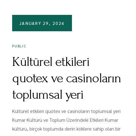
JANUARY 29, 2026
PUBLIC
Kültürel etkileri
quotex ve casinoların
toplumsal yeri
Kültürel etkileri quotex ve casinoların toplumsal yeri
Kumar Kültürü ve Toplum Üzerindeki Etkileri Kumar
kültürü, birçok toplumda derin köklere sahip olan bir