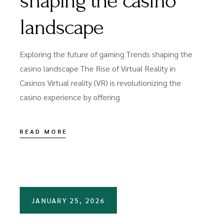
shaping the casino
landscape
Exploring the future of gaming Trends shaping the
casino landscape The Rise of Virtual Reality in
Casinos Virtual reality (VR) is revolutionizing the
casino experience by offering
READ MORE
JANUARY 25, 2026