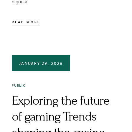
olgudur.
READ MORE
JANUARY 29, 2026
PUBLIC
Exploring the future
of gaming Trends