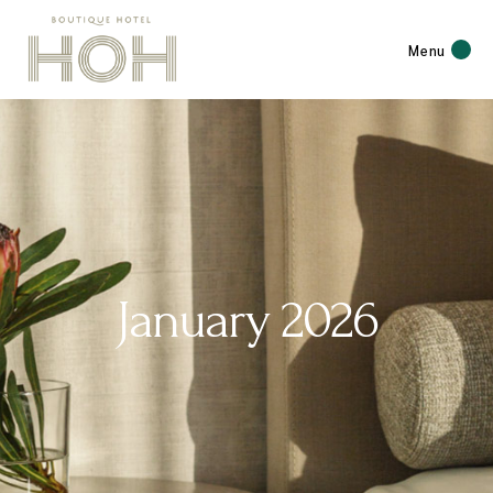
Menu
January 2026