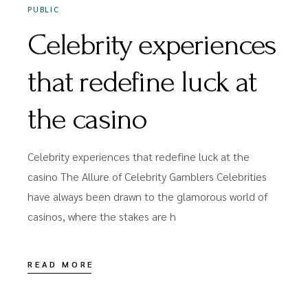
PUBLIC
Celebrity experiences
that redefine luck at
the casino
Celebrity experiences that redefine luck at the
casino The Allure of Celebrity Gamblers Celebrities
have always been drawn to the glamorous world of
casinos, where the stakes are h
READ MORE