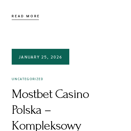
READ MORE
JANUARY 25, 2026
UNCATEGORIZED
Mostbet Casino
Polska –
Kompleksowy