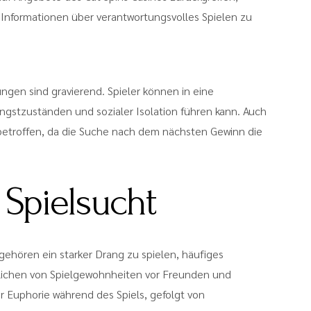
 Informationen über verantwortungsvolles Spielen zu
gen sind gravierend. Spieler können in eine
Angstzuständen und sozialer Isolation führen kann. Auch
 betroffen, da die Suche nach dem nächsten Gewinn die
Spielsucht
gehören ein starker Drang zu spielen, häufiges
lichen von Spielgewohnheiten vor Freunden und
er Euphorie während des Spiels, gefolgt von