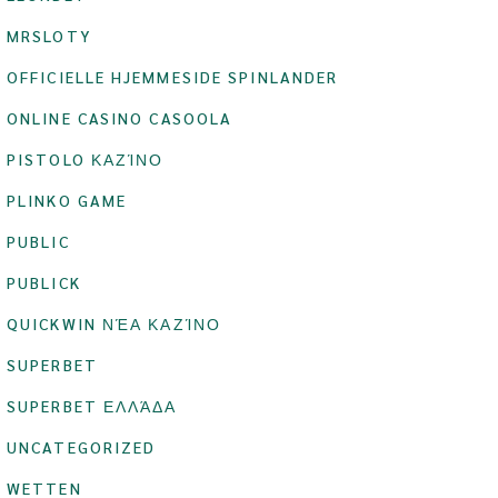
MRSLOTY
OFFICIELLE HJEMMESIDE SPINLANDER
ONLINE CASINO CASOOLA
PISTOLO ΚΑΖΊΝΟ
PLINKO GAME
PUBLIC
PUBLICK
QUICKWIN ΝΈΑ ΚΑΖΊΝΟ
SUPERBET
SUPERBET ΕΛΛΆΔΑ
UNCATEGORIZED
WETTEN