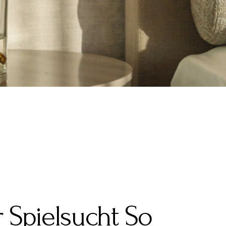
 Spielsucht So