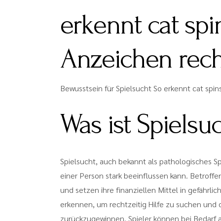
erkennt cat spi
Anzeichen rech
Bewusstsein für Spielsucht So erkennt cat spin
Was ist Spielsu
Spielsucht, auch bekannt als pathologisches Spi
einer Person stark beeinflussen kann. Betroffen
und setzen ihre finanziellen Mittel in gefährlic
erkennen, um rechtzeitig Hilfe zu suchen und 
zurückzugewinnen. Spieler können bei Bedarf a