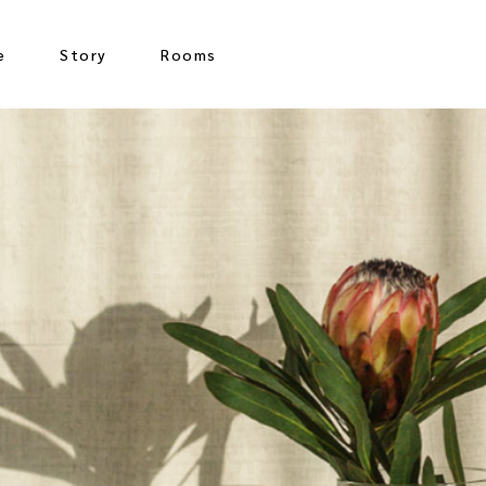
e
Story
Rooms