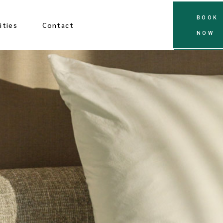
BOOK
ities
Contact
NOW
ages