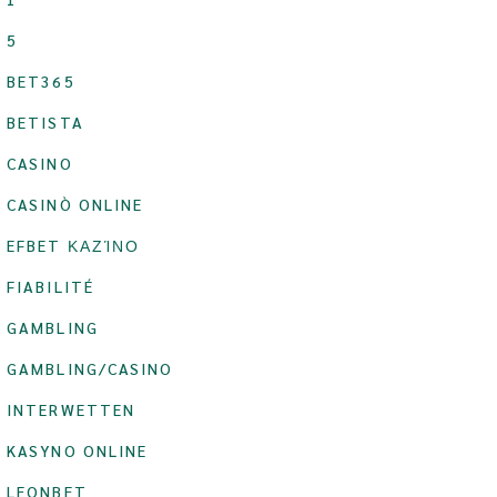
5
BET365
BETISTA
CASINO
CASINÒ ONLINE
EFBET ΚΑΖΊΝΟ
FIABILITÉ
GAMBLING
GAMBLING/CASINO
INTERWETTEN
KASYNO ONLINE
LEONBET