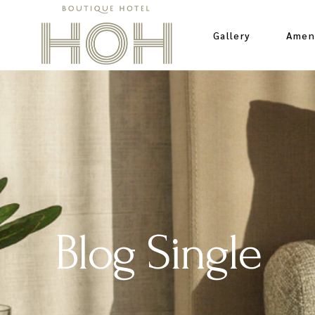
Gallery
Amen
Mass
Blog Single