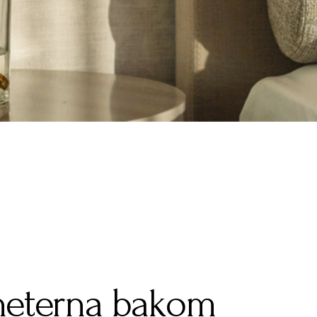
gheterna bakom