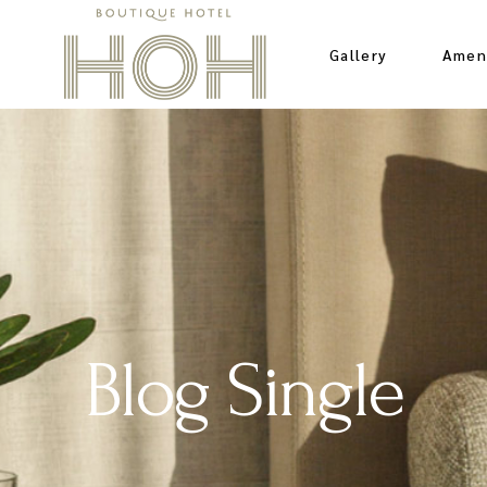
Gallery
Amen
Mass
Blog Single