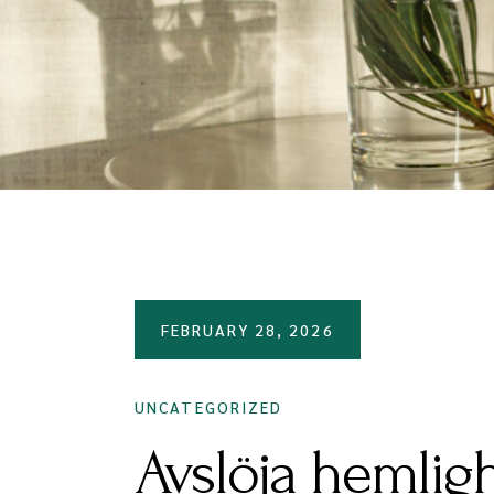
FEBRUARY 28, 2026
UNCATEGORIZED
Avslöja hemli