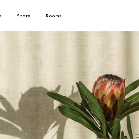
e
Story
Rooms