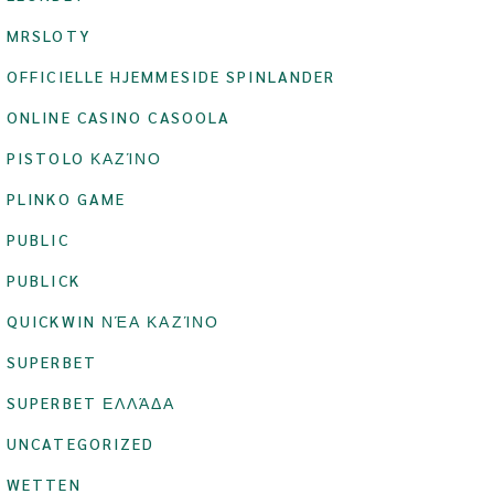
MRSLOTY
OFFICIELLE HJEMMESIDE SPINLANDER
ONLINE CASINO CASOOLA
PISTOLO ΚΑΖΊΝΟ
PLINKO GAME
PUBLIC
PUBLICK
QUICKWIN ΝΈΑ ΚΑΖΊΝΟ
SUPERBET
SUPERBET ΕΛΛΆΔΑ
UNCATEGORIZED
WETTEN