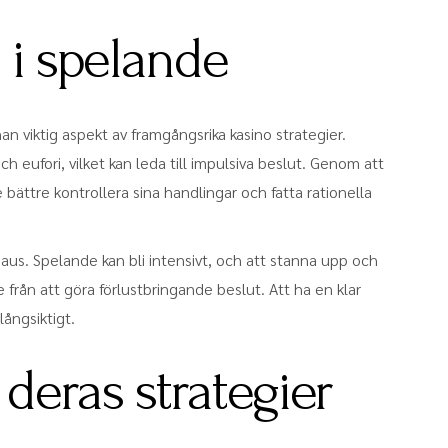
l i spelande
n viktig aspekt av framgångsrika kasino strategier.
 eufori, vilket kan leda till impulsiva beslut. Genom att
ättre kontrollera sina handlingar och fatta rationella
paus. Spelande kan bli intensivt, och att stanna upp och
 från att göra förlustbringande beslut. Att ha en klar
långsiktigt.
deras strategier