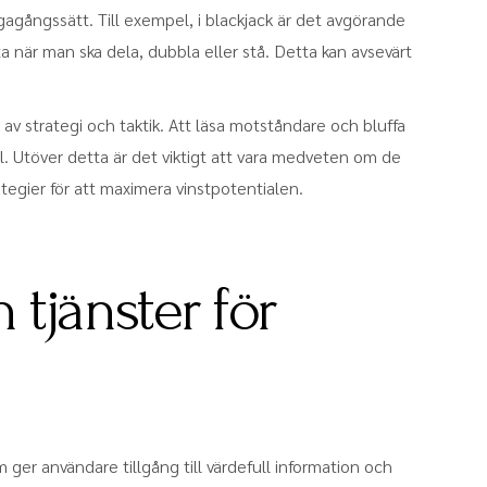
vägagångssätt. Till exempel, i blackjack är det avgörande
a när man ska dela, dubbla eller stå. Detta kan avsevärt
av strategi och taktik. Att läsa motståndare och bluffa
el. Utöver detta är det viktigt att vara medveten om de
ategier för att maximera vinstpotentialen.
 tjänster för
ger användare tillgång till värdefull information och