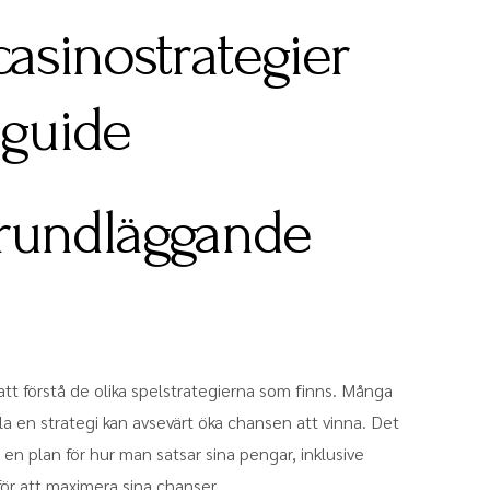
asinostrategier
 guide
 grundläggande
 att förstå de olika spelstrategierna som finns. Många
la en strategi kan avsevärt öka chansen att vinna. Det
a en plan för hur man satsar sina pengar, inklusive
ör att maximera sina chanser.