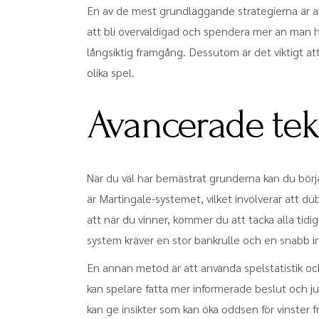
En av de mest grundläggande strategierna är att
att bli överväldigad och spendera mer än man ha
långsiktig framgång. Dessutom är det viktigt at
olika spel.
Avancerade tek
När du väl har bemästrat grunderna kan du börj
är Martingale-systemet, vilket involverar att du
att när du vinner, kommer du att täcka alla tidiga
system kräver en stor bankrulle och en snabb ins
En annan metod är att använda spelstatistik oc
kan spelare fatta mer informerade beslut och jus
kan ge insikter som kan öka oddsen för vinster 