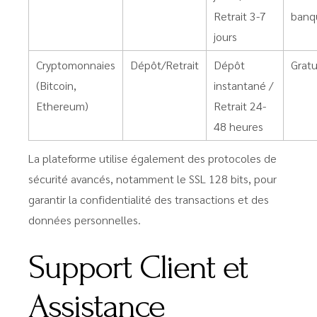
Retrait 3-7
banq
jours
Cryptomonnaies
Dépôt/Retrait
Dépôt
Gratu
(Bitcoin,
instantané /
Ethereum)
Retrait 24-
48 heures
La plateforme utilise également des protocoles de
sécurité avancés, notamment le SSL 128 bits, pour
garantir la confidentialité des transactions et des
données personnelles.
Support Client et
Assistance