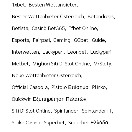
1xbet
Besten Wettanbieter
Bester Wettanbieter Österreich
Betandreas
Betista
Casinò Bet365
Efbet Online
Esports
Fairpari
Gaming
GGbet
Guide
Interwetten
Lackypari
Leonbet
Luckypari
Melbet
Migliori Siti Di Slot Online
MrSloty
Neue Wettanbieter Österreich
Official Casoola
Pistolo Επίσημο
Plinko
Quickwin Εξυπηρέτηση Πελατών
Siti Di Slot Online
Spinlander
Spinlander IT
Stake Casino
Superbet
Superbet Ελλάδα