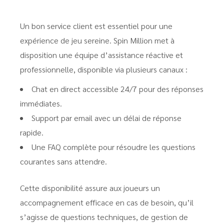
Un bon service client est essentiel pour une
expérience de jeu sereine. Spin Million met à
disposition une équipe d’assistance réactive et
professionnelle, disponible via plusieurs canaux :
Chat en direct accessible 24/7 pour des réponses
immédiates.
Support par email avec un délai de réponse
rapide.
Une FAQ complète pour résoudre les questions
courantes sans attendre.
Cette disponibilité assure aux joueurs un
accompagnement efficace en cas de besoin, qu’il
s’agisse de questions techniques, de gestion de