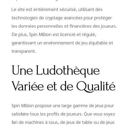
Le site est entièrement sécurisé, utilisant des
technologies de cryptage avancées pour protéger
les données personnelles et financières des joueurs.
De plus, Spin Million est licencié et régulé,
garantissant un environnement de jeu équitable et
transparent.
Une Ludothèque
Variée et de Qualité
Spin Million propose une large gamme de jeux pour
satisfaire tous les profils de joueurs. Que vous soyez
fan de machines à sous, de jeux de table ou de jeux