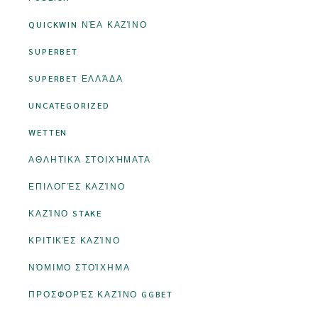
QUICKWIN ΝΈΑ ΚΑΖΊΝΟ
SUPERBET
SUPERBET ΕΛΛΆΔΑ
UNCATEGORIZED
WETTEN
ΑΘΛΗΤΙΚΆ ΣΤΟΙΧΉΜΑΤΑ
ΕΠΙΛΟΓΈΣ ΚΑΖΊΝΟ
ΚΑΖΊΝΟ STAKE
ΚΡΙΤΙΚΈΣ ΚΑΖΊΝΟ
ΝΌΜΙΜΟ ΣΤΟΊΧΗΜΑ
ΠΡΟΣΦΟΡΈΣ ΚΑΖΊΝΟ GGBET