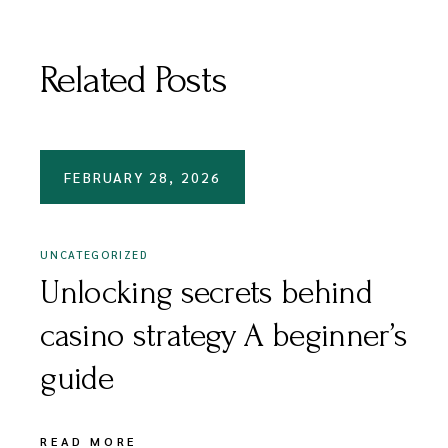
Related Posts
FEBRUARY 28, 2026
UNCATEGORIZED
Unlocking secrets behind
casino strategy A beginner’s
guide
READ MORE