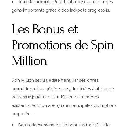
Jeux de jackpot :
Pour tenter de décrocher des
gains importants grâce à des jackpots progressifs.
Les Bonus et
Promotions de Spin
Million
Spin Million séduit également par ses offres
promotionnelles généreuses, destinées à attirer de
nouveaux joueurs et à fidéliser les membres
existants. Voici un aperçu des principales promotions
proposées :
Bonus de bienvenue :
Un bonus attractif sur le