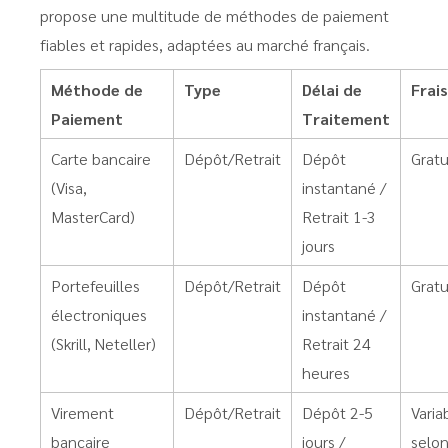
propose une multitude de méthodes de paiement
fiables et rapides, adaptées au marché français.
Méthode de
Type
Délai de
Frai
Paiement
Traitement
Carte bancaire
Dépôt/Retrait
Dépôt
Gratu
(Visa,
instantané /
MasterCard)
Retrait 1-3
jours
Portefeuilles
Dépôt/Retrait
Dépôt
Gratu
électroniques
instantané /
(Skrill, Neteller)
Retrait 24
heures
Virement
Dépôt/Retrait
Dépôt 2-5
Varia
bancaire
jours /
selon