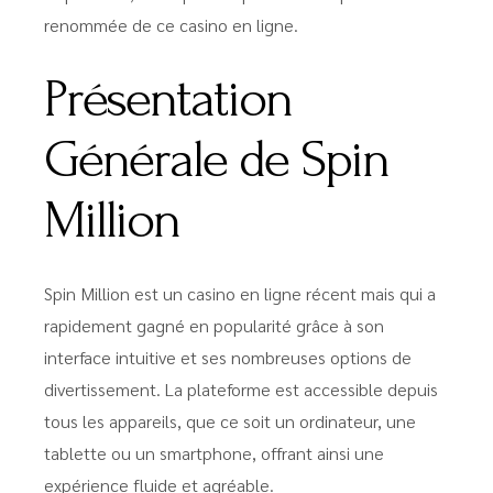
renommée de ce casino en ligne.
Présentation
Générale de Spin
Million
Spin Million est un casino en ligne récent mais qui a
rapidement gagné en popularité grâce à son
interface intuitive et ses nombreuses options de
divertissement. La plateforme est accessible depuis
tous les appareils, que ce soit un ordinateur, une
tablette ou un smartphone, offrant ainsi une
expérience fluide et agréable.