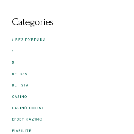
Categories
! БЕЗ РУБРИКИ
1
5
BET365
BETISTA
CASINO
CASINÒ ONLINE
EFBET ΚΑΖΊΝΟ
FIABILITÉ