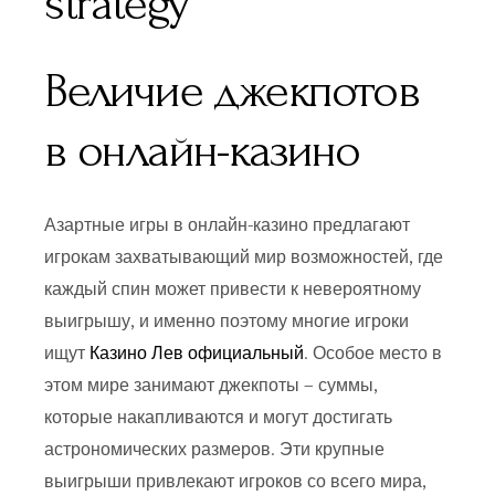
strategy
Величие джекпотов
в онлайн-казино
Азартные игры в онлайн-казино предлагают
игрокам захватывающий мир возможностей, где
каждый спин может привести к невероятному
выигрышу, и именно поэтому многие игроки
ищут
Казино Лев официальный
. Особое место в
этом мире занимают джекпоты – суммы,
которые накапливаются и могут достигать
астрономических размеров. Эти крупные
выигрыши привлекают игроков со всего мира,