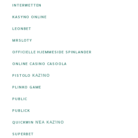
INTERWETTEN
KASYNO ONLINE
LEONBET
MRSLOTY
OFFICIELLE HJEMMESIDE SPINLANDER
ONLINE CASINO CASOOLA
PISTOLO ΚΑΖΊΝΟ
PLINKO GAME
PUBLIC
PUBLICK
QUICKWIN ΝΈΑ ΚΑΖΊΝΟ
SUPERBET