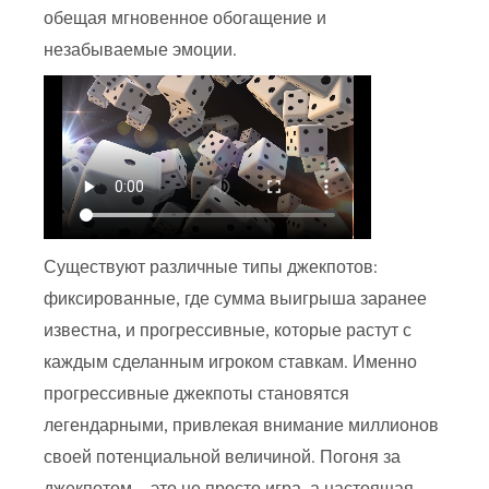
обещая мгновенное обогащение и
незабываемые эмоции.
Существуют различные типы джекпотов:
фиксированные, где сумма выигрыша заранее
известна, и прогрессивные, которые растут с
каждым сделанным игроком ставкам. Именно
прогрессивные джекпоты становятся
легендарными, привлекая внимание миллионов
своей потенциальной величиной. Погоня за
джекпотом – это не просто игра, а настоящая