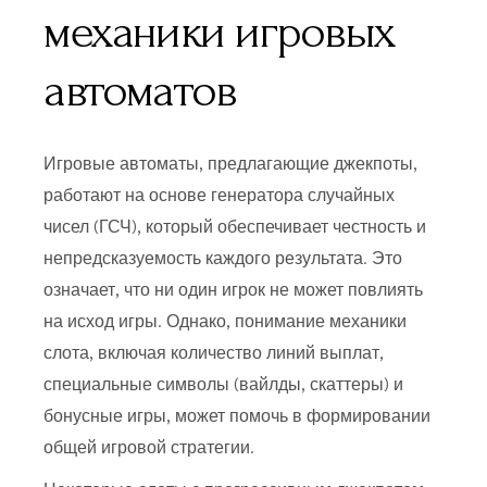
механики игровых
автоматов
Игровые автоматы, предлагающие джекпоты,
работают на основе генератора случайных
чисел (ГСЧ), который обеспечивает честность и
непредсказуемость каждого результата. Это
означает, что ни один игрок не может повлиять
на исход игры. Однако, понимание механики
слота, включая количество линий выплат,
специальные символы (вайлды, скаттеры) и
бонусные игры, может помочь в формировании
общей игровой стратегии.