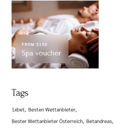
Tags
1xbet
Besten Wettanbieter
Bester Wettanbieter Österreich
Betandreas