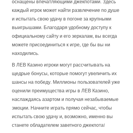
оснащены впечатляющими джекпотами. Здесь
каждый игрок может найти развлечение по душе
и испытать свою удачу в погоне за крупными
выигрышами. Благодаря удобному доступу к
официальному сайту и его зеркалам, вы всегда
можете присоединиться к игре, где бы вы ни
находились.
В ЛЕВ Казино игроки могут рассчитывать на
щедрые бонусы, которые помогут увеличить их
шансы на победу. Миллионы пользователей уже
оценили преимущества игры в ЛЕВ Казино,
наслаждаясь азартом и получая незабываемые
эмоции. Начните играть прямо сейчас, чтобы
испытать свою удачу и, возможно, именно вы
станете обладателем заветного джекпота!