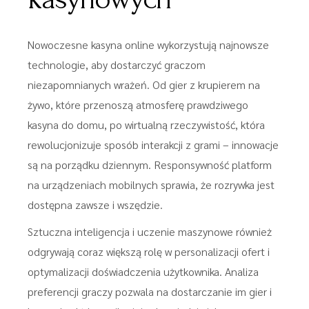
Nowoczesne kasyna online wykorzystują najnowsze
technologie, aby dostarczyć graczom
niezapomnianych wrażeń. Od gier z krupierem na
żywo, które przenoszą atmosferę prawdziwego
kasyna do domu, po wirtualną rzeczywistość, która
rewolucjonizuje sposób interakcji z grami – innowacje
są na porządku dziennym. Responsywność platform
na urządzeniach mobilnych sprawia, że rozrywka jest
dostępna zawsze i wszędzie.
Sztuczna inteligencja i uczenie maszynowe również
odgrywają coraz większą rolę w personalizacji ofert i
optymalizacji doświadczenia użytkownika. Analiza
preferencji graczy pozwala na dostarczanie im gier i