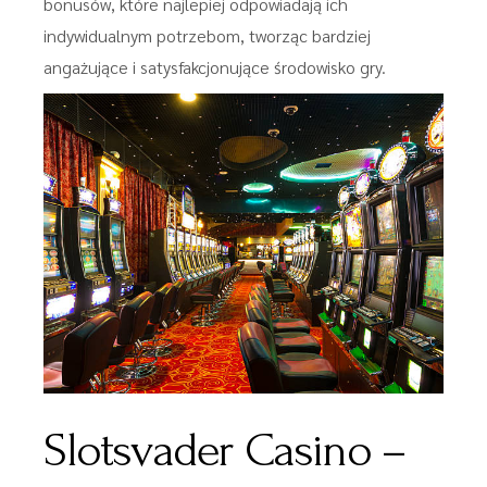
bonusów, które najlepiej odpowiadają ich
indywidualnym potrzebom, tworząc bardziej
angażujące i satysfakcjonujące środowisko gry.
Slotsvader Casino –