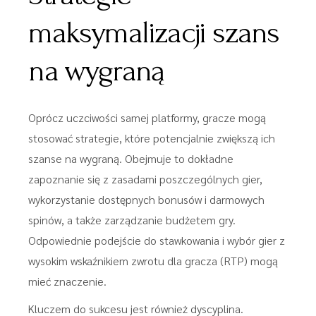
maksymalizacji szans
na wygraną
Oprócz uczciwości samej platformy, gracze mogą
stosować strategie, które potencjalnie zwiększą ich
szanse na wygraną. Obejmuje to dokładne
zapoznanie się z zasadami poszczególnych gier,
wykorzystanie dostępnych bonusów i darmowych
spinów, a także zarządzanie budżetem gry.
Odpowiednie podejście do stawkowania i wybór gier z
wysokim wskaźnikiem zwrotu dla gracza (RTP) mogą
mieć znaczenie.
Kluczem do sukcesu jest również dyscyplina.