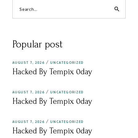
Search
for:
search
Popular post
AUGUST 7, 2026
UNCATEGORIZED
Hacked By Tempix 0day
AUGUST 7, 2026
UNCATEGORIZED
Hacked By Tempix 0day
AUGUST 7, 2026
UNCATEGORIZED
Hacked By Tempix 0day