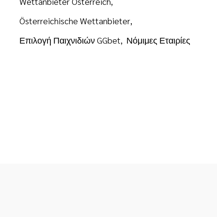
Wettanbieter Österreich
Österreichische Wettanbieter
Επιλογή Παιχνιδιών GGbet
Νόμιμες Εταιρίες