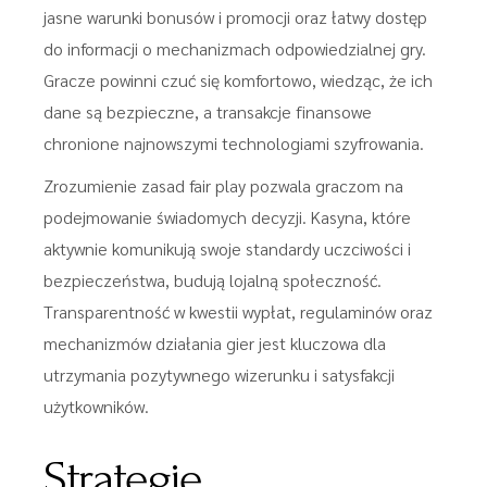
jasne warunki bonusów i promocji oraz łatwy dostęp
do informacji o mechanizmach odpowiedzialnej gry.
Gracze powinni czuć się komfortowo, wiedząc, że ich
dane są bezpieczne, a transakcje finansowe
chronione najnowszymi technologiami szyfrowania.
Zrozumienie zasad fair play pozwala graczom na
podejmowanie świadomych decyzji. Kasyna, które
aktywnie komunikują swoje standardy uczciwości i
bezpieczeństwa, budują lojalną społeczność.
Transparentność w kwestii wypłat, regulaminów oraz
mechanizmów działania gier jest kluczowa dla
utrzymania pozytywnego wizerunku i satysfakcji
użytkowników.
Strategie