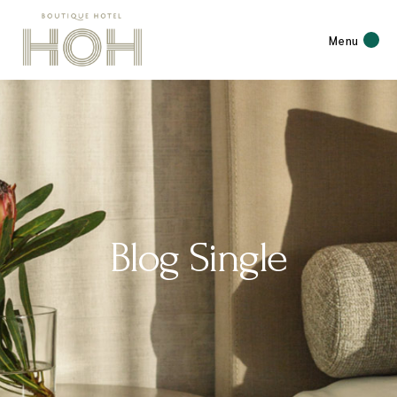
Menu
Blog Single