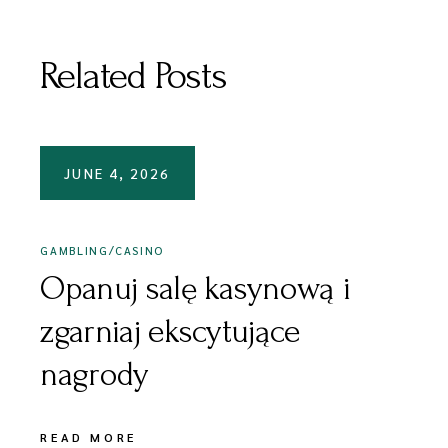
Related Posts
JUNE 4, 2026
GAMBLING/CASINO
Opanuj salę kasynową i
zgarniaj ekscytujące
nagrody
READ MORE