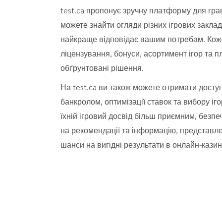
test.ca пропонує зручну платформу для грав
можете знайти огляди різних ігрових закладі
найкраще відповідає вашим потребам. Коже
ліцензування, бонуси, асортимент ігор та 
обґрунтовані рішення.
На test.ca ви також можете отримати досту
банкролом, оптимізації ставок та вибору і
їхній ігровий досвід більш приємним, безп
на рекомендації та інформацію, представлен
шанси на вигідні результати в онлайн-казин