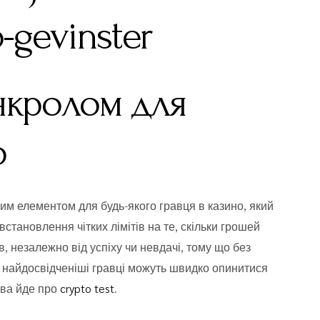
-gevinster
нкролом для
о
м елементом для будь-якого гравця в казино, який
встановлення чітких лімітів на те, скільки грошей
ів, незалежно від успіху чи невдачі, тому що без
 найдосвідченіші гравці можуть швидко опинитися
ова йде про
crypto test
.