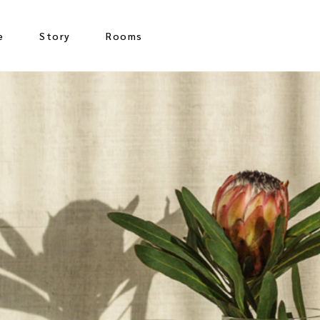
e
Story
Rooms