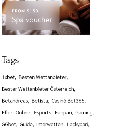
Tags
1xbet
Besten Wettanbieter
Bester Wettanbieter Österreich
Betandreas
Betista
Casinò Bet365
Efbet Online
Esports
Fairpari
Gaming
GGbet
Guide
Interwetten
Lackypari