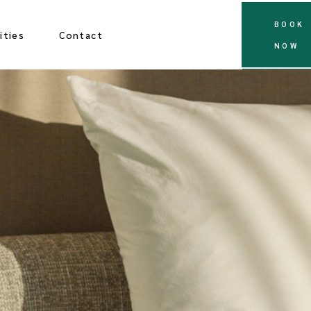
BOOK
ities
Contact
NOW
ages