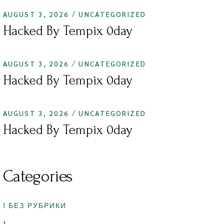
AUGUST 3, 2026
UNCATEGORIZED
Hacked By Tempix 0day
AUGUST 3, 2026
UNCATEGORIZED
Hacked By Tempix 0day
AUGUST 3, 2026
UNCATEGORIZED
Hacked By Tempix 0day
Categories
! БЕЗ РУБРИКИ
1