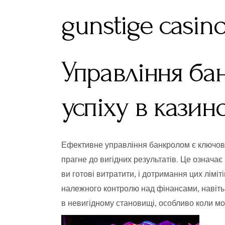
gunstige casino
Управління ба
успіху в казин
Ефективне управління банкролом є ключови
прагне до вигідних результатів. Це означає 
ви готові витратити, і дотримання цих ліміт
належного контролю над фінансами, навіть
в невигідному становищі, особливо коли м