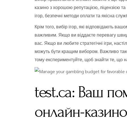
казино з хорошою репутацією, ліцензією та 
ігор, безпечні методи оплати та якісна сл
Крім того, вибір ігор, які відповідають ваш
важливим. Якщо ви віддаєте перевагу швид
вас. Якщо ви любите стратегічні ігри, настіл
можуть бути кращим вибором. Важливо тако
тому експериментуйте, щоб знайти те, що 
test.ca: Ваш по
онлайн-казино