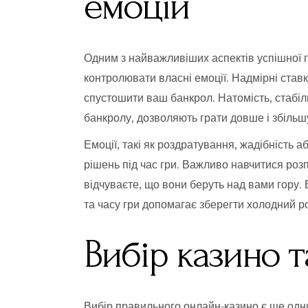
емоцій
Одним з найважливіших аспектів успішної г
контролювати власні емоції. Надмірні ставк
спустошити ваш банкрол. Натомість, стабіл
банкролу, дозволяють грати довше і збільш
Емоції, такі як роздратування, жадібність 
рішень під час гри. Важливо навчитися розп
відчуваєте, що вони беруть над вами гору.
та часу гри допомагає зберегти холодний ро
Вибір казино т
Вибір правильного онлайн-казино є ще одн