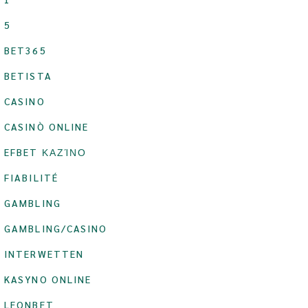
5
BET365
BETISTA
CASINO
CASINÒ ONLINE
EFBET ΚΑΖΊΝΟ
FIABILITÉ
GAMBLING
GAMBLING/CASINO
INTERWETTEN
KASYNO ONLINE
LEONBET