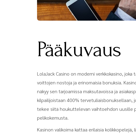
Pääkuvaus
LolaJack Casino on moderni verkkokasino, joka ta
voittojen nostoja ja erinomaisia bonuksia. Kasino
näkyy sen tarjoamissa maksutavoissa ja asiakaspa
kilpailijoistaan 400% tervetuliaisbonuksellaan,
tekee siitä houkuttelevan vaihtoehdon uusille pel
pelikokemusta.
Kasinon valikoima kattaa erilaisia kolikkopelejä, 