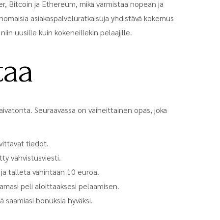
er, Bitcoin ja Ethereum, mikä varmistaa nopean ja
 erinomaisia asiakaspalveluratkaisuja yhdistävä kokemus
in uusille kuin kokeneillekin pelaajille.
taa
aivatonta. Seuraavassa on vaiheittainen opas, joka
ittavat tiedot.
ty vahvistusviesti.
a talleta vähintään 10 euroa.
uamasi peli aloittaaksesi pelaamisen.
ä saamiasi bonuksia hyväksi.