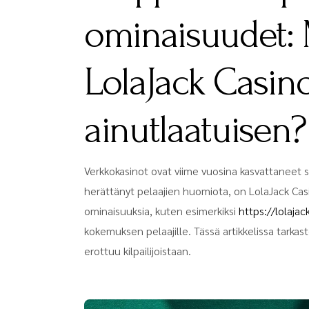
ominaisuudet: 
LolaJack Casin
ainutlaatuisen?
Verkkokasinot ovat viime vuosina kasvattaneet su
herättänyt pelaajien huomiota, on LolaJack Casin
ominaisuuksia, kuten esimerkiksi
https://lolajack
kokemuksen pelaajille. Tässä artikkelissa tarkas
erottuu kilpailijoistaan.