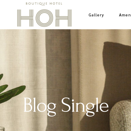
Gallery
Amen
Mass
Blog Single