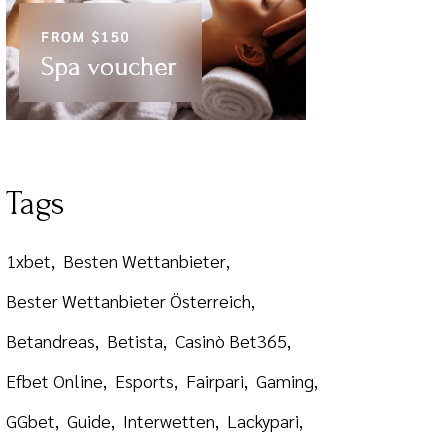
Tags
1xbet
Besten Wettanbieter
Bester Wettanbieter Österreich
Betandreas
Betista
Casinò Bet365
Efbet Online
Esports
Fairpari
Gaming
GGbet
Guide
Interwetten
Lackypari