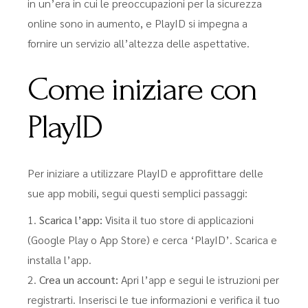
in un’era in cui le preoccupazioni per la sicurezza
online sono in aumento, e PlayID si impegna a
fornire un servizio all’altezza delle aspettative.
Come iniziare con
PlayID
Per iniziare a utilizzare PlayID e approfittare delle
sue app mobili, segui questi semplici passaggi:
Scarica l’app:
Visita il tuo store di applicazioni
(Google Play o App Store) e cerca ‘PlayID’. Scarica e
installa l’app.
Crea un account:
Apri l’app e segui le istruzioni per
registrarti. Inserisci le tue informazioni e verifica il tuo