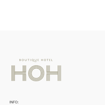
INFO: