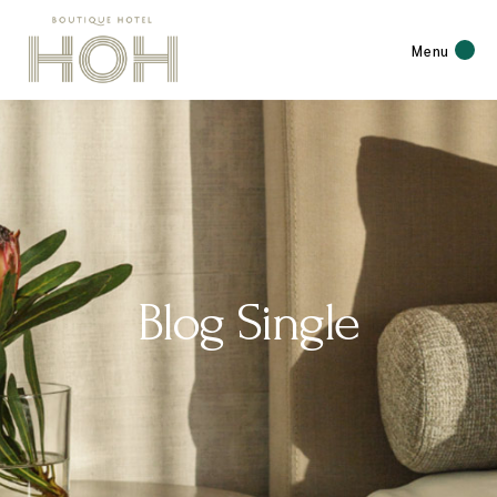
Menu
Blog Single