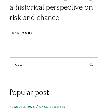
a historical perspective on
risk and chance
READ MORE
Search
for:
search
Popular post
AUGUST 3, 2026
UNCATEGORIZED