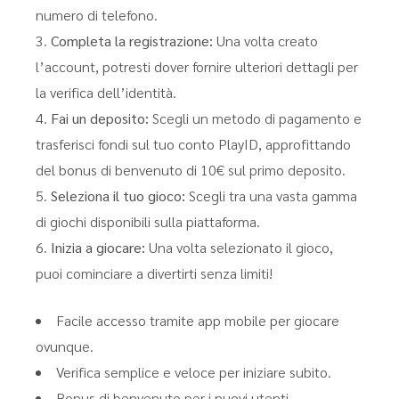
numero di telefono.
Completa la registrazione:
Una volta creato
l’account, potresti dover fornire ulteriori dettagli per
la verifica dell’identità.
Fai un deposito:
Scegli un metodo di pagamento e
trasferisci fondi sul tuo conto PlayID, approfittando
del bonus di benvenuto di 10€ sul primo deposito.
Seleziona il tuo gioco:
Scegli tra una vasta gamma
di giochi disponibili sulla piattaforma.
Inizia a giocare:
Una volta selezionato il gioco,
puoi cominciare a divertirti senza limiti!
Facile accesso tramite app mobile per giocare
ovunque.
Verifica semplice e veloce per iniziare subito.
Bonus di benvenuto per i nuovi utenti,