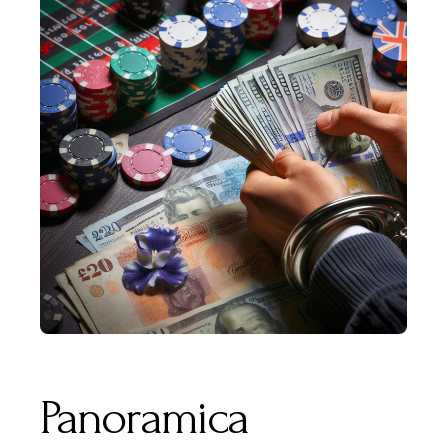
Panoramica