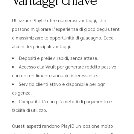
Vantaggi chiave
Utilizzare PlayID offre numerosi vantaggi, che
possono migliorare l’esperienza di gioco degli utenti
e massimizzare le opportunità di guadagno. Ecco
alcuni dei principali vantaggi:
Depositi e prelievi rapidi, senza attese.
Accesso alla Vault per generare reddito passivo
con un rendimento annuale interessante.
Servizio clienti attivo e disponibile per ogni
esigenza.
Compatibilità con più metodi di pagamento e
facilità di utilizzo.
Questi aspetti rendono PlayID un’opzione molto