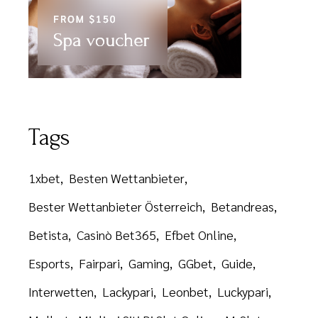
Tags
1xbet
Besten Wettanbieter
Bester Wettanbieter Österreich
Betandreas
Betista
Casinò Bet365
Efbet Online
Esports
Fairpari
Gaming
GGbet
Guide
Interwetten
Lackypari
Leonbet
Luckypari