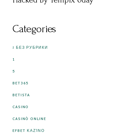
Categories
! БЕЗ РУБРИКИ
1
5
BET365
BETISTA
CASINO
CASINÒ ONLINE
EFBET ΚΑΖΊΝΟ