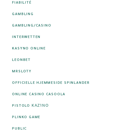
FIABILITÉ
GAMBLING
GAMBLING/CASINO
INTERWETTEN
KASYNO ONLINE
LEONBET
MRSLOTY
OFFICIELLE HJEMMESIDE SPINLANDER
ONLINE CASINO CASOOLA
PISTOLO ΚΑΖΊΝΟ
PLINKO GAME
PUBLIC