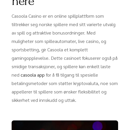
here
Casoola Casino er en online spillplattform som
tiltrekker seg norske spillere med sitt varierte utvalg
av spill og attraktive bonusordninger. Med
muligheter som spilleautomater, live casino, og
sportsbetting, gir Casoola et komplett
gamingopplevelse. Dette casinoet fokuserer også på
smidige transaksjoner, og spillere kan enkelt laste
ned
casoola app
for å få tilgang til spesielle
betalingsmetoder som støtter kryptovaluta, noe som
appellerer til spillere som ønsker fleksibilitet og
sikkerhet ved innskudd og uttak.