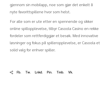
gjennom sin mobilapp, noe som gjør det enkelt å
nyte favorittspillene hvor som helst.
For alle som er ute etter en spennende og sikker
online spillopplevelse, tilbyr Casoola Casino en rekke
fordeler som rettferdiggjør et besøk. Med innovative
løsninger og fokus på spilleropplevelse, er Casoola et
solid valg for enhver spiller.
Fb.
Tw.
Lnkd.
Pin.
Tmb.
Vk.