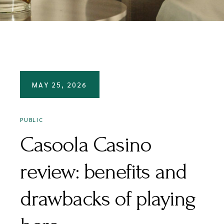
MAY 25, 2026
PUBLIC
Casoola Casino
review: benefits and
drawbacks of playing