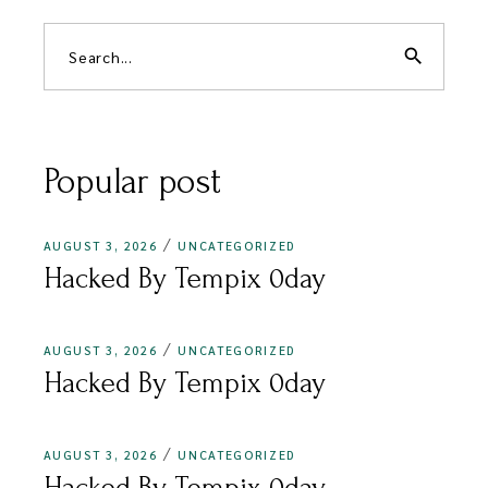
Search
for:
search
Popular post
AUGUST 3, 2026
UNCATEGORIZED
Hacked By Tempix 0day
AUGUST 3, 2026
UNCATEGORIZED
Hacked By Tempix 0day
AUGUST 3, 2026
UNCATEGORIZED
Hacked By Tempix 0day