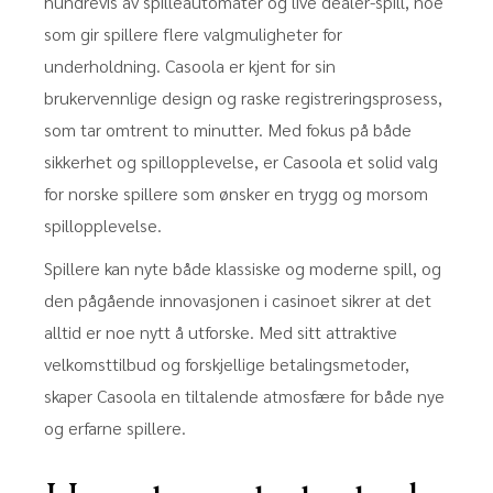
hundrevis av spilleautomater og live dealer-spill, noe
som gir spillere flere valgmuligheter for
underholdning. Casoola er kjent for sin
brukervennlige design og raske registreringsprosess,
som tar omtrent to minutter. Med fokus på både
sikkerhet og spillopplevelse, er Casoola et solid valg
for norske spillere som ønsker en trygg og morsom
spillopplevelse.
Spillere kan nyte både klassiske og moderne spill, og
den pågående innovasjonen i casinoet sikrer at det
alltid er noe nytt å utforske. Med sitt attraktive
velkomsttilbud og forskjellige betalingsmetoder,
skaper Casoola en tiltalende atmosfære for både nye
og erfarne spillere.