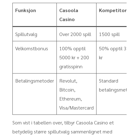
Funksjon
Casoola
Kompetitor A
Casino
Spillutvalg
Over 2000 spill
1500 spill
Velkomstbonus
100% opptil
50% opptil 3000
5000 kr + 200
kr
gratisspinn
Betalingsmetoder
Revolut,
Standard
Bitcoin,
betalingsmetoder
Ethereum,
Visa/Mastercard
Som vist i tabellen over, tilbyr Casoola Casino et
betydelig større spillutvalg sammenlignet med