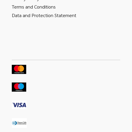
Terms and Conditions
Data and Protection Statement