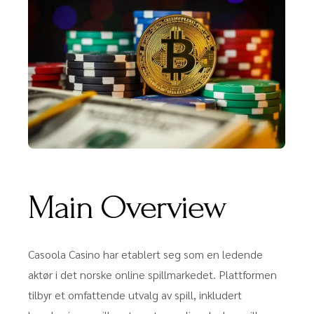
Main Overview
Casoola Casino har etablert seg som en ledende
aktør i det norske online spillmarkedet. Plattformen
tilbyr et omfattende utvalg av spill, inkludert