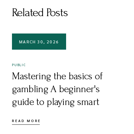
Related Posts
MARCH 30, 2026
PUBLIC
Mastering the basics of
gambling A beginner's
guide to playing smart
READ MORE