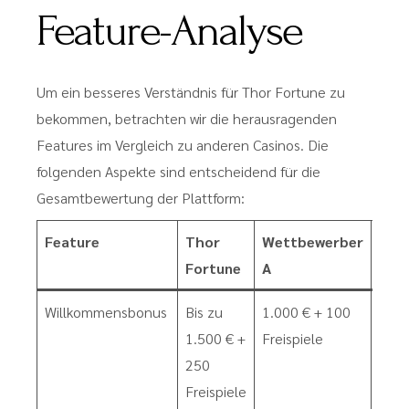
Feature-Analyse
Um ein besseres Verständnis für Thor Fortune zu
bekommen, betrachten wir die herausragenden
Features im Vergleich zu anderen Casinos. Die
folgenden Aspekte sind entscheidend für die
Gesamtbewertung der Plattform:
Feature
Thor
Wettbewerber
Wet
Fortune
A
B
Willkommensbonus
Bis zu
1.000 € + 100
500 
1.500 € +
Freispiele
Frei
250
Freispiele