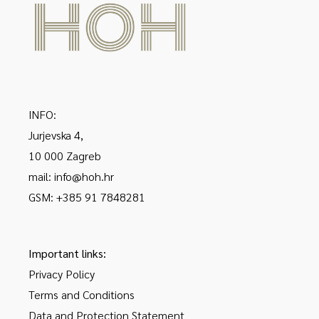
INFO:
Jurjevska 4,
10 000 Zagreb
mail: info@hoh.hr
GSM: +385 91 7848281
Important links:
Privacy Policy
Terms and Conditions
Data and Protection Statement