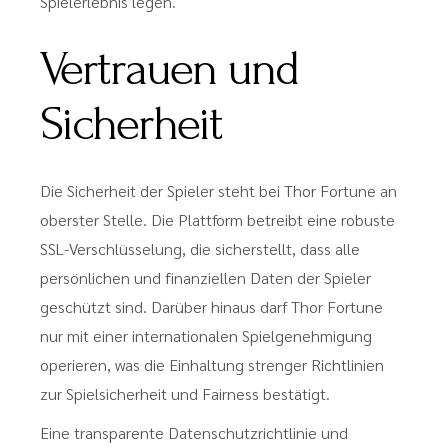
Spielerlebnis legen.
Vertrauen und
Sicherheit
Die Sicherheit der Spieler steht bei Thor Fortune an
oberster Stelle. Die Plattform betreibt eine robuste
SSL-Verschlüsselung, die sicherstellt, dass alle
persönlichen und finanziellen Daten der Spieler
geschützt sind. Darüber hinaus darf Thor Fortune
nur mit einer internationalen Spielgenehmigung
operieren, was die Einhaltung strenger Richtlinien
zur Spielsicherheit und Fairness bestätigt.
Eine transparente Datenschutzrichtlinie und