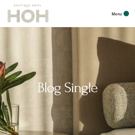
Menu
Blog Single