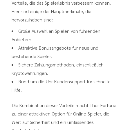
Vorteile, die das Spielerlebnis verbessern können.
Hier sind einige der Hauptmerkmale, die
hervorzuheben sind:
Große Auswahl an Spielen von führenden
Anbietern.
Attraktive Bonusangebote für neue und
bestehende Spieler.
Sichere Zahlungsmethoden, einschließlich
Kryptowährungen.
Rund-um-die-Uhr-Kundensupport für schnelle
Hilfe.
Die Kombination dieser Vorteile macht Thor Fortune
zu einer attraktiven Option für Online-Spieler, die
Wert auf Sicherheit und ein umfassendes