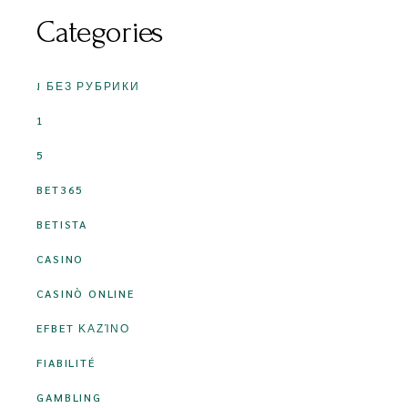
Categories
! БЕЗ РУБРИКИ
1
5
BET365
BETISTA
CASINO
CASINÒ ONLINE
EFBET ΚΑΖΊΝΟ
FIABILITÉ
GAMBLING