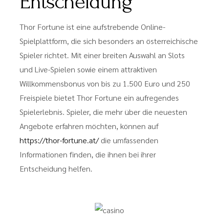
Entscheidung
Thor Fortune ist eine aufstrebende Online-
Spielplattform, die sich besonders an österreichische
Spieler richtet. Mit einer breiten Auswahl an Slots
und Live-Spielen sowie einem attraktiven
Willkommensbonus von bis zu 1.500 Euro und 250
Freispiele bietet Thor Fortune ein aufregendes
Spielerlebnis. Spieler, die mehr über die neuesten
Angebote erfahren möchten, können auf
https://thor-fortune.at/
die umfassenden
Informationen finden, die ihnen bei ihrer
Entscheidung helfen.