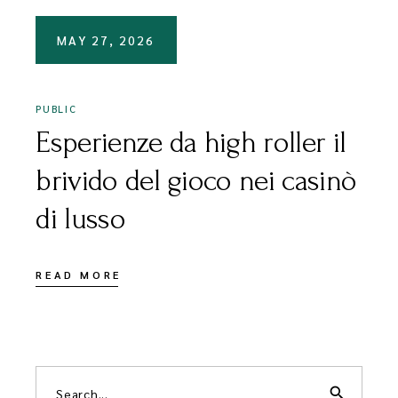
MAY 27, 2026
PUBLIC
Esperienze da high roller il
brivido del gioco nei casinò
di lusso
READ MORE
Search
for:
search