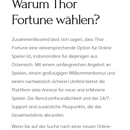
Warum Thor
Fortune wählen?
Zusammenfassend lässt sich sagen, dass Thor
Fortune eine vielversprechende Option für Online-
Spieler ist, insbesondere für diejenigen aus
Österreich. Mit einem umfangreichen Angebot an
Spielen, einem großzügigen Willkommenbonus und
einem nachweislich sicheren Umfeld bietet die
Plattform viele Anreize für neue und erfahrene
Spieler. Die Benutzerfreundlichkeit und der 24/7-
Support sind zusätzliche Pluspunkte, die das
Gesamterlebnis abrunden.
Wenn Sie auf der Suche nach einer neuen Online-