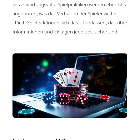
verantwortungsvolle Spielpraktiken werden ebenfalls
angeboten, was das Vertrauen der Spieler weiter
stärkt. Spieler können sich darauf verlassen, dass ihre
Informationen und Einlagen jederzeit sicher sind.