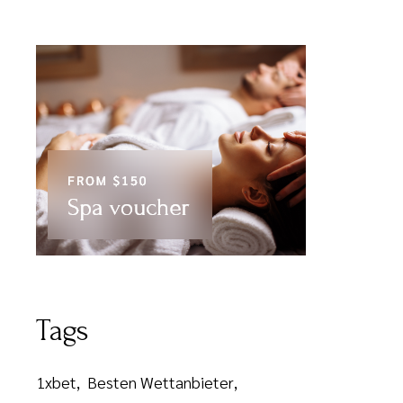
Tags
1xbet
Besten Wettanbieter