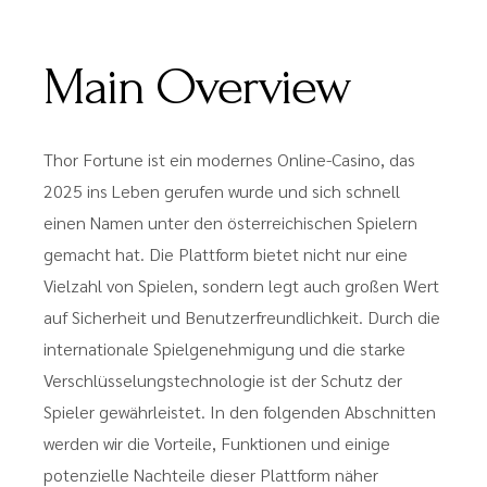
Main Overview
Thor Fortune ist ein modernes Online-Casino, das
2025 ins Leben gerufen wurde und sich schnell
einen Namen unter den österreichischen Spielern
gemacht hat. Die Plattform bietet nicht nur eine
Vielzahl von Spielen, sondern legt auch großen Wert
auf Sicherheit und Benutzerfreundlichkeit. Durch die
internationale Spielgenehmigung und die starke
Verschlüsselungstechnologie ist der Schutz der
Spieler gewährleistet. In den folgenden Abschnitten
werden wir die Vorteile, Funktionen und einige
potenzielle Nachteile dieser Plattform näher