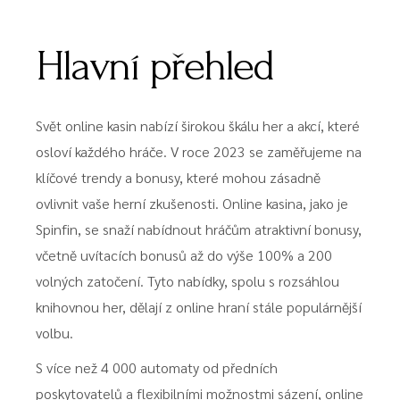
Hlavní přehled
Svět online kasin nabízí širokou škálu her a akcí, které
osloví každého hráče. V roce 2023 se zaměřujeme na
klíčové trendy a bonusy, které mohou zásadně
ovlivnit vaše herní zkušenosti. Online kasina, jako je
Spinfin, se snaží nabídnout hráčům atraktivní bonusy,
včetně uvítacích bonusů až do výše 100% a 200
volných zatočení. Tyto nabídky, spolu s rozsáhlou
knihovnou her, dělají z online hraní stále populárnější
volbu.
S více než 4 000 automaty od předních
poskytovatelů a flexibilními možnostmi sázení, online