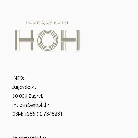
INFO:
Jurjevska 4,
10 000 Zagreb
mail: info@hoh.hr
GSM: +385 91 7848281
Important links: