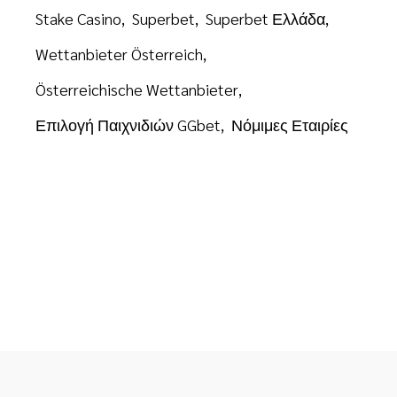
Stake Casino
Superbet
Superbet Ελλάδα
Wettanbieter Österreich
Österreichische Wettanbieter
Επιλογή Παιχνιδιών GGbet
Νόμιμες Εταιρίες