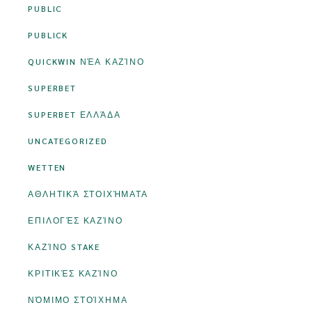
PUBLIC
PUBLICK
QUICKWIN ΝΈΑ ΚΑΖΊΝΟ
SUPERBET
SUPERBET ΕΛΛΆΔΑ
UNCATEGORIZED
WETTEN
ΑΘΛΗΤΙΚΆ ΣΤΟΙΧΉΜΑΤΑ
ΕΠΙΛΟΓΈΣ ΚΑΖΊΝΟ
ΚΑΖΊΝΟ STAKE
ΚΡΙΤΙΚΈΣ ΚΑΖΊΝΟ
ΝΌΜΙΜΟ ΣΤΟΊΧΗΜΑ