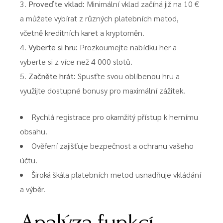
Proveďte vklad:
Minimální vklad začíná již na 10 €
a můžete vybírat z různých platebních metod,
včetně kreditních karet a kryptoměn.
Vyberte si hru:
Prozkoumejte nabídku her a
vyberte si z více než 4 000 slotů.
Začněte hrát:
Spusťte svou oblíbenou hru a
využijte dostupné bonusy pro maximální zážitek.
Rychlá registrace pro okamžitý přístup k hernímu
obsahu.
Ověření zajišťuje bezpečnost a ochranu vašeho
účtu.
Široká škála platebních metod usnadňuje vkládání
a výběr.
Analýza funkcí