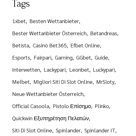
Tags
1xbet
Besten Wettanbieter
Bester Wettanbieter Österreich
Betandreas
Betista
Casinò Bet365
Efbet Online
Esports
Fairpari
Gaming
GGbet
Guide
Interwetten
Lackypari
Leonbet
Luckypari
Melbet
Migliori Siti Di Slot Online
MrSloty
Neue Wettanbieter Österreich
Official Casoola
Pistolo Επίσημο
Plinko
Quickwin Εξυπηρέτηση Πελατών
Siti Di Slot Online
Spinlander
Spinlander IT