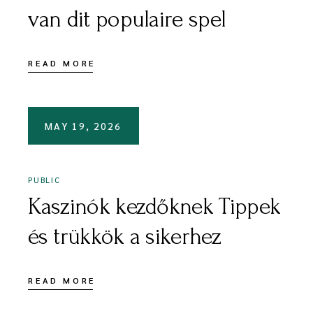
van dit populaire spel
READ MORE
MAY 19, 2026
PUBLIC
Kaszinók kezdőknek Tippek
és trükkök a sikerhez
READ MORE