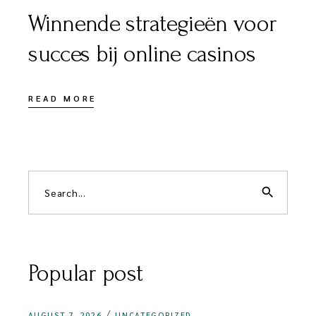
Winnende strategieën voor
succes bij online casinos
READ MORE
Search
for:
search
Popular post
AUGUST 7, 2026
UNCATEGORIZED