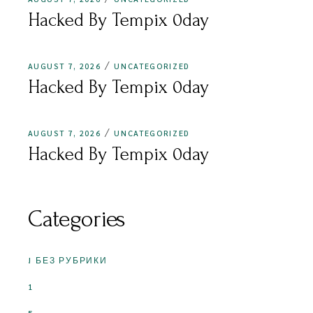
Hacked By Tempix 0day
AUGUST 7, 2026
UNCATEGORIZED
Hacked By Tempix 0day
AUGUST 7, 2026
UNCATEGORIZED
Hacked By Tempix 0day
Categories
! БЕЗ РУБРИКИ
1
5