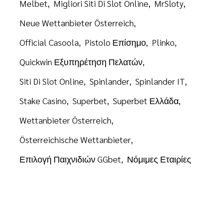
Melbet
Migliori Siti Di Slot Online
MrSloty
Neue Wettanbieter Österreich
Official Casoola
Pistolo Επίσημο
Plinko
Quickwin Εξυπηρέτηση Πελατών
Siti Di Slot Online
Spinlander
Spinlander IT
Stake Casino
Superbet
Superbet Ελλάδα
Wettanbieter Österreich
Österreichische Wettanbieter
Επιλογή Παιχνιδιών GGbet
Νόμιμες Εταιρίες