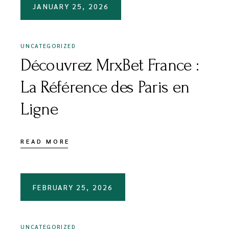
JANUARY 25, 2026
UNCATEGORIZED
Découvrez MrxBet France :
La Référence des Paris en
Ligne
READ MORE
FEBRUARY 25, 2026
UNCATEGORIZED