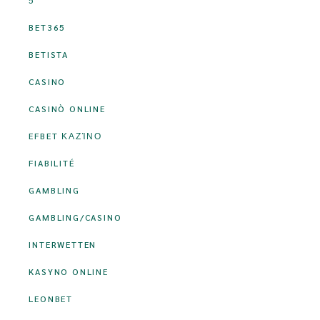
BET365
BETISTA
CASINO
CASINÒ ONLINE
EFBET ΚΑΖΊΝΟ
FIABILITÉ
GAMBLING
GAMBLING/CASINO
INTERWETTEN
KASYNO ONLINE
LEONBET