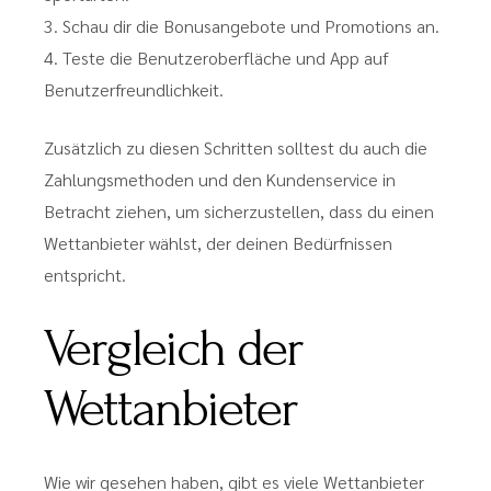
Schau dir die Bonusangebote und Promotions an.
Teste die Benutzeroberfläche und App auf
Benutzerfreundlichkeit.
Zusätzlich zu diesen Schritten solltest du auch die
Zahlungsmethoden und den Kundenservice in
Betracht ziehen, um sicherzustellen, dass du einen
Wettanbieter wählst, der deinen Bedürfnissen
entspricht.
Vergleich der
Wettanbieter
Wie wir gesehen haben, gibt es viele Wettanbieter