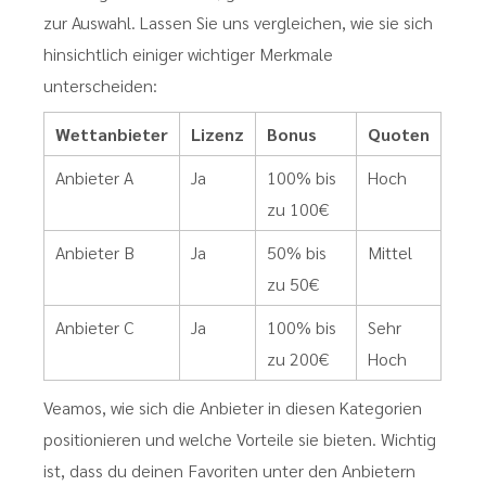
zur Auswahl. Lassen Sie uns vergleichen, wie sie sich
hinsichtlich einiger wichtiger Merkmale
unterscheiden:
Wettanbieter
Lizenz
Bonus
Quoten
Anbieter A
Ja
100% bis
Hoch
zu 100€
Anbieter B
Ja
50% bis
Mittel
zu 50€
Anbieter C
Ja
100% bis
Sehr
zu 200€
Hoch
Veamos, wie sich die Anbieter in diesen Kategorien
positionieren und welche Vorteile sie bieten. Wichtig
ist, dass du deinen Favoriten unter den Anbietern