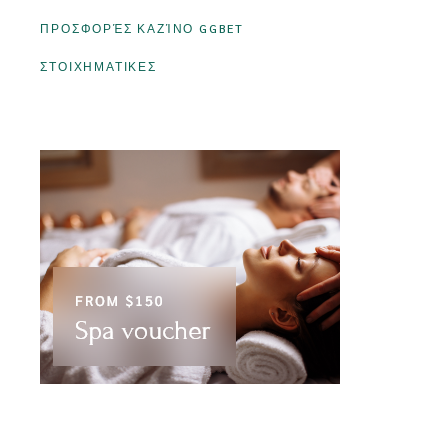
ΠΡΟΣΦΟΡΈΣ ΚΑΖΊΝΟ GGBET
ΣΤΟΙΧΗΜΑΤΙΚΕΣ