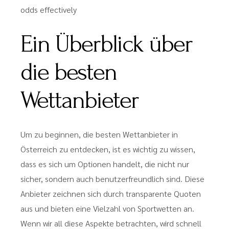
Ein Überblick über
die besten
Wettanbieter
Um zu beginnen, die besten Wettanbieter in
Österreich zu entdecken, ist es wichtig zu wissen,
dass es sich um Optionen handelt, die nicht nur
sicher, sondern auch benutzerfreundlich sind. Diese
Anbieter zeichnen sich durch transparente Quoten
aus und bieten eine Vielzahl von Sportwetten an.
Wenn wir all diese Aspekte betrachten, wird schnell