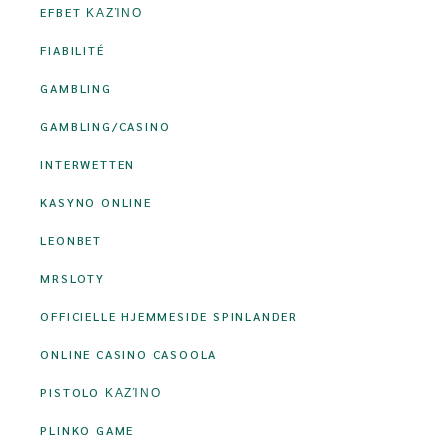
EFBET ΚΑΖΊΝΟ
FIABILITÉ
GAMBLING
GAMBLING/CASINO
INTERWETTEN
KASYNO ONLINE
LEONBET
MRSLOTY
OFFICIELLE HJEMMESIDE SPINLANDER
ONLINE CASINO CASOOLA
PISTOLO ΚΑΖΊΝΟ
PLINKO GAME