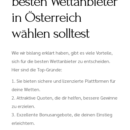
besten Wettanbieter
in Österreich
wählen solltest
Wie wir bislang erklärt haben, gibt es viele Vorteile,
sich für die besten Wettanbieter zu entscheiden.
Hier sind die Top-Gründe:
Sie bieten sichere und lizenzierte Plattformen für
deine Wetten.
Attraktive Quoten, die dir helfen, bessere Gewinne
zu erzielen.
Exzellente Bonusangebote, die deinen Einstieg
erleichtern.