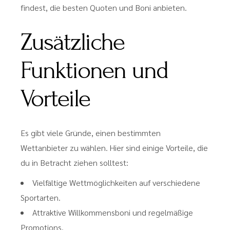
findest, die besten Quoten und Boni anbieten.
Zusätzliche
Funktionen und
Vorteile
Es gibt viele Gründe, einen bestimmten
Wettanbieter zu wählen. Hier sind einige Vorteile, die
du in Betracht ziehen solltest:
Vielfältige Wettmöglichkeiten auf verschiedene
Sportarten.
Attraktive Willkommensboni und regelmäßige
Promotions.